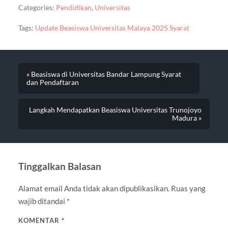
Categories:
Pendidikan
,
Universitas
Tags:
Update Beasiswa Universitas Malaya 2025 Syarat
« Beasiswa di Universitas Bandar Lampung Syarat
dan Pendaftaran
Langkah Mendapatkan Beasiswa Universitas Trunojoyo
Madura »
Tinggalkan Balasan
Alamat email Anda tidak akan dipublikasikan.
Ruas yang
wajib ditandai
*
KOMENTAR
*