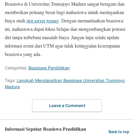
Beasiswa di Universitas Trunojoyo Madura sangat beragam dan
memberikan peluang besar bagi mahasiswa untuk meringankan
biaya studi
slot server jepang
. Dengan memanfaatkan beasiswa
ini, mahasiswa dapat fokus belajar dan mengembangkan potensi
diri tanpa terbebani masalah biaya. Jangan lupa selalu update
informasi resmi dari UTM agar tidak ketinggalan kesempatan
beasiswa yang ada.
Categories:
Beasiswa Pendidikan
Tags:
Langkah Mendapatkan Beasiswa Universitas Trunojoyo
Madura
Leave a Comment
Informasi Seputar Beasiswa Pendidikan
Back to top