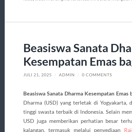
Beasiswa Sanata Dh
Kesempatan Emas ba
JULI 21, 2025
/
ADMIN
/
0 COMMENTS
Beasiswa Sanata Dharma Kesempatan Emas 
Dharma (USD) yang terletak di Yogyakarta, d
tinggi swasta terbaik di Indonesia. Selain me
USD juga memberikan perhatian besar terha
kalangan, termasuk melalui penyediaan
Ra