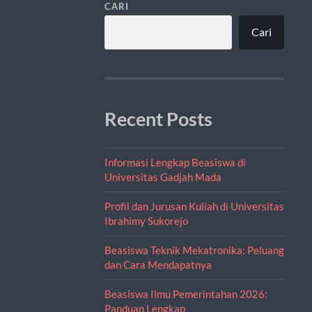
CARI
Cari
Recent Posts
Informasi Lengkap Beasiswa di
Universitas Gadjah Mada
Profil dan Jurusan Kuliah di Universitas
Ibrahimy Sukorejo
Beasiswa Teknik Mekatronika: Peluang
dan Cara Mendapatnya
Beasiswa Ilmu Pemerintahan 2026:
Panduan Lengkap