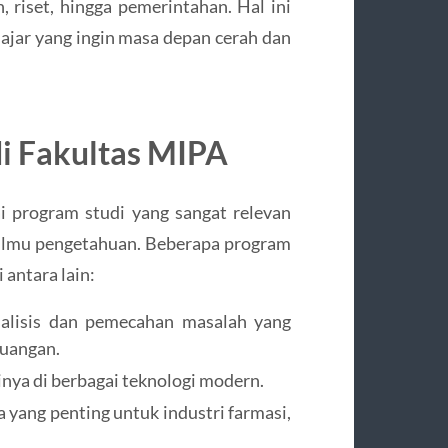
n, riset, hingga pemerintahan. Hal ini
lajar yang ingin masa depan cerah dan
i Fakultas MIPA
 program studi yang sangat relevan
ilmu pengetahuan. Beberapa program
 antara lain:
lisis dan pemecahan masalah yang
euangan.
inya di berbagai teknologi modern.
 yang penting untuk industri farmasi,