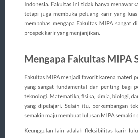
Indonesia. Fakultas ini tidak hanya menawark
tetapi juga membuka peluang karir yang luas 
membahas mengapa Fakultas MIPA sangat diin
prospek karir yang menjanjikan.
Mengapa Fakultas MIPA S
Fakultas MIPA menjadi favorit karena materi 
yang sangat fundamental dan penting bagi 
teknologi. Matematika, fisika, kimia, biologi,
yang dipelajari. Selain itu, perkembangan tek
semakin maju membuat lulusan MIPA semakin 
Keunggulan lain adalah fleksibilitas karir l