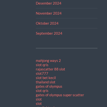
Desember 2024
November 2024
Oktober 2024
September 2024
mahjong ways 2
slot qris
rajascatter 88 slot
slot777
slot bet kecil
thailand slot
gates of olympus
slot qris
gates of olympus super scatter
slot
slot