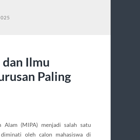
2025
 dan Ilmu
urusan Paling
n Alam (MIPA) menjadi salah satu
diminati oleh calon mahasiswa di