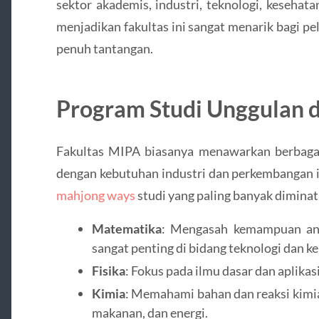
sektor akademis, industri, teknologi, kesehata
menjadikan fakultas ini sangat menarik bagi pe
penuh tantangan.
Program Studi Unggulan d
Fakultas MIPA biasanya menawarkan berbagai
dengan kebutuhan industri dan perkembangan 
mahjong ways
studi yang paling banyak diminati
Matematika
: Mengasah kemampuan ana
sangat penting di bidang teknologi dan k
Fisika
: Fokus pada ilmu dasar dan aplikas
Kimia
: Memahami bahan dan reaksi kimia
makanan, dan energi.