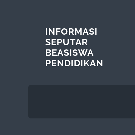
INFORMASI
SEPUTAR
BEASISWA
PENDIDIKAN