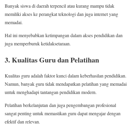
Banyak siswa di daerah terpencil atau kurang mampu tidak
memiliki akses ke perangkat teknologi dan juga internet yang
memadai.
Hal ini menyebabkan ketimpangan dalam akses pendidikan dan
juga memperburuk ketidaksetaraan.
3. Kualitas Guru dan Pelatihan
Kualitas guru adalah faktor kunci dalam keberhasilan pendidikan.
Namun, banyak guru tidak mendapatkan pelatihan yang memadai
untuk menghadapi tantangan pendidikan modern.
Pelatihan berkelanjutan dan juga pengembangan profesional
sangat penting untuk memastikan guru dapat mengajar dengan
efektif dan relevan.