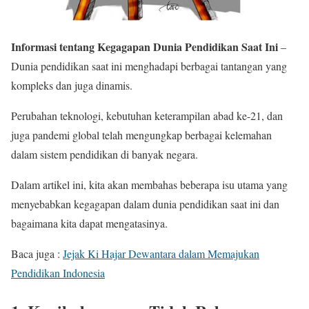
Informasi tentang Kegagapan Dunia Pendidikan Saat Ini
–
Dunia pendidikan saat ini menghadapi berbagai tantangan yang
kompleks dan juga dinamis.
Perubahan teknologi, kebutuhan keterampilan abad ke-21, dan
juga pandemi global telah mengungkap berbagai kelemahan
dalam sistem pendidikan di banyak negara.
Dalam artikel ini, kita akan membahas beberapa isu utama yang
menyebabkan kegagapan dalam dunia pendidikan saat ini dan
bagaimana kita dapat mengatasinya.
Baca juga :
Jejak Ki Hajar Dewantara dalam Memajukan
Pendidikan Indonesia