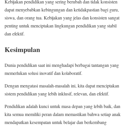
Kebijakan pendidikan yang sering berubah dan tidak konsisten
dapat menyebabkan kebingungan dan ketidakpastian bagi guru,
siswa, dan orang tua. Kebijakan yang jelas dan konsisten sangat
penting untuk menciptakan lingkungan pendidikan yang stabil
dan efektif.
Kesimpulan
Dunia pendidikan saat ini menghadapi berbagai tantangan yang
memerlukan solusi inovatif dan kolaboratif.
Dengan mengatasi masalah-masalah ini, kita dapat menciptakan
sistem pendidikan yang lebih inklusif, relevan, dan efektif.
Pendidikan adalah kunci untuk masa depan yang lebih baik, dan
kita semua memiliki peran dalam memastikan bahwa setiap anak
mendapatkan kesempatan untuk belajar dan berkembang