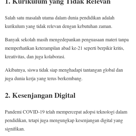
1. Kurikulum yang Tidak Relevan
Salah satu masalah utama dalam dunia pendidikan adalah
kurikulum yang tidak relevan dengan kebutuhan zaman.
Banyak sekolah masih mengedepankan penguasaan materi tanpa
memperhatikan keterampilan abad ke-21 seperti berpikir kritis,
kreativitas, dan juga kolaborasi.
Akibatnya, siswa tidak siap menghadapi tantangan global dan
juga dunia kerja yang terus berkembang.
2. Kesenjangan Digital
Pandemi COVID-19 telah mempercepat adopsi teknologi dalam
pendidikan, tetapi juga mengungkap kesenjangan digital yang
signifikan.