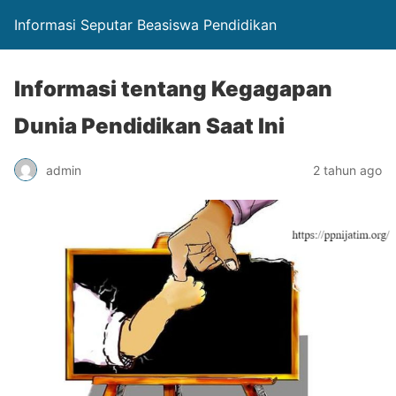
Informasi Seputar Beasiswa Pendidikan
Informasi tentang Kegagapan
Dunia Pendidikan Saat Ini
admin
2 tahun ago