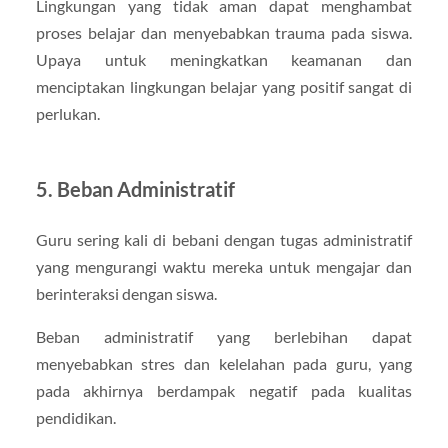
Lingkungan yang tidak aman dapat menghambat
proses belajar dan menyebabkan trauma pada siswa.
Upaya untuk meningkatkan keamanan dan
menciptakan lingkungan belajar yang positif sangat di
perlukan.
5. Beban Administratif
Guru sering kali di bebani dengan tugas administratif
yang mengurangi waktu mereka untuk mengajar dan
berinteraksi dengan siswa.
Beban administratif yang berlebihan dapat
menyebabkan stres dan kelelahan pada guru, yang
pada akhirnya berdampak negatif pada kualitas
pendidikan.