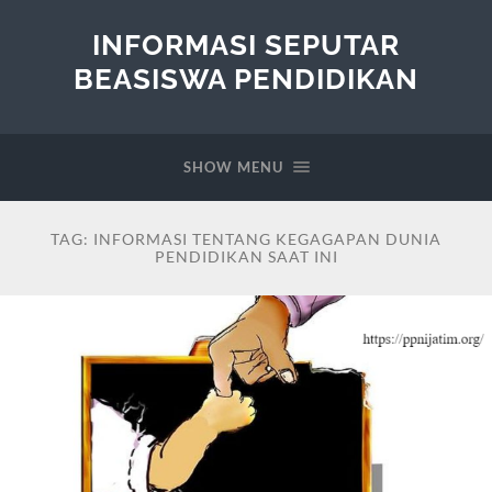
INFORMASI SEPUTAR
BEASISWA PENDIDIKAN
SHOW MENU
TAG:
INFORMASI TENTANG KEGAGAPAN DUNIA
PENDIDIKAN SAAT INI