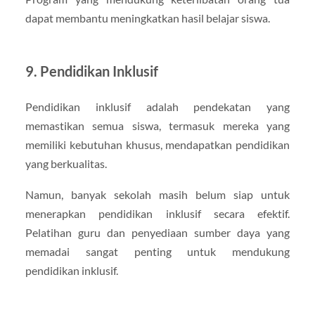
dapat membantu meningkatkan hasil belajar siswa.
9. Pendidikan Inklusif
Pendidikan inklusif adalah pendekatan yang
memastikan semua siswa, termasuk mereka yang
memiliki kebutuhan khusus, mendapatkan pendidikan
yang berkualitas.
Namun, banyak sekolah masih belum siap untuk
menerapkan pendidikan inklusif secara efektif.
Pelatihan guru dan penyediaan sumber daya yang
memadai sangat penting untuk mendukung
pendidikan inklusif.