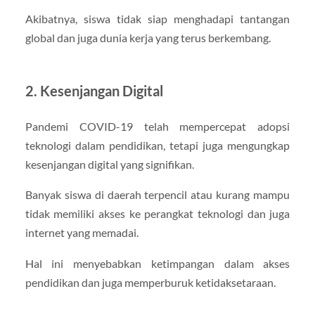
Akibatnya, siswa tidak siap menghadapi tantangan
global dan juga dunia kerja yang terus berkembang.
2. Kesenjangan Digital
Pandemi COVID-19 telah mempercepat adopsi
teknologi dalam pendidikan, tetapi juga mengungkap
kesenjangan digital yang signifikan.
Banyak siswa di daerah terpencil atau kurang mampu
tidak memiliki akses ke perangkat teknologi dan juga
internet yang memadai.
Hal ini menyebabkan ketimpangan dalam akses
pendidikan dan juga memperburuk ketidaksetaraan.