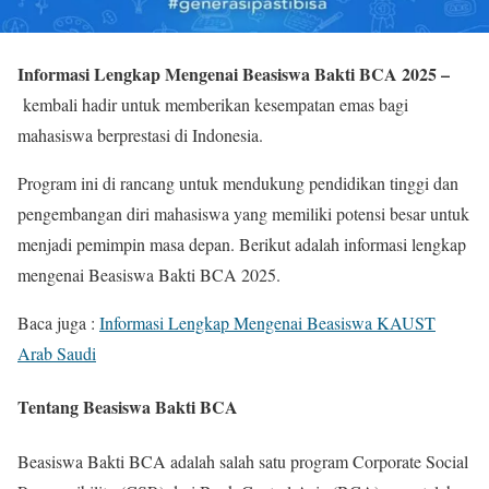
Informasi Lengkap Mengenai Beasiswa Bakti BCA 2025 –
kembali hadir untuk memberikan kesempatan emas bagi
mahasiswa berprestasi di Indonesia.
Program ini di rancang untuk mendukung pendidikan tinggi dan
pengembangan diri mahasiswa yang memiliki potensi besar untuk
menjadi pemimpin masa depan. Berikut adalah informasi lengkap
mengenai Beasiswa Bakti BCA 2025.
Baca juga :
Informasi Lengkap Mengenai Beasiswa KAUST
Arab Saudi
Tentang Beasiswa Bakti BCA
Beasiswa Bakti BCA adalah salah satu program Corporate Social